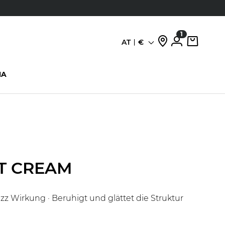
1
AT
€
Sprache
HA
T CREAM
rizz Wirkung · Beruhigt und glättet die Struktur