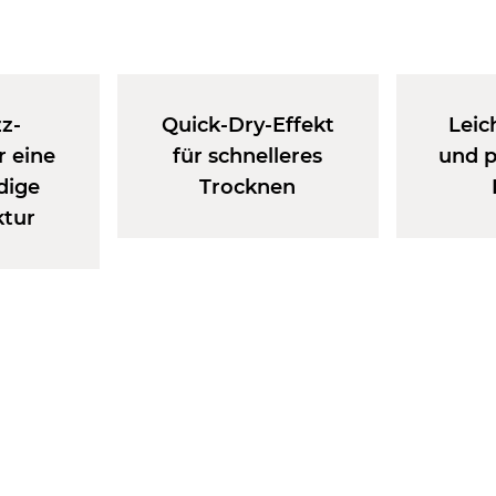
zz-
Quick-Dry-Effekt
Leic
r eine
für schnelleres
und p
idige
Trocknen
ktur