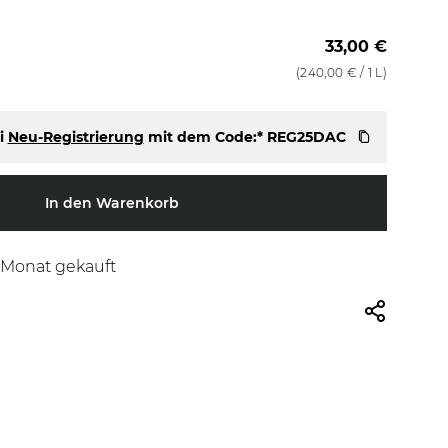
33,00 €
(
240,00 €
/ 1 L)
i
Neu-Registrierung
mit dem Code:*
REG25DAC
In den Warenkorb
n Monat gekauft