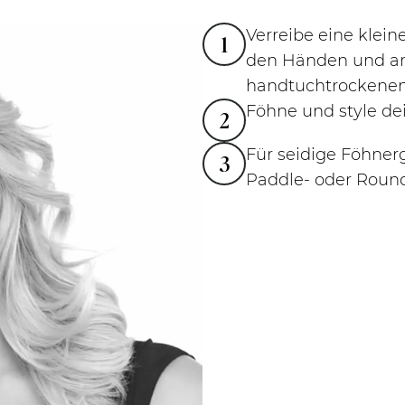
Verreibe eine klei
1
den Händen und arb
handtuchtrockenen
Föhne und style d
2
Für seidige Föhner
3
Paddle- oder Roun