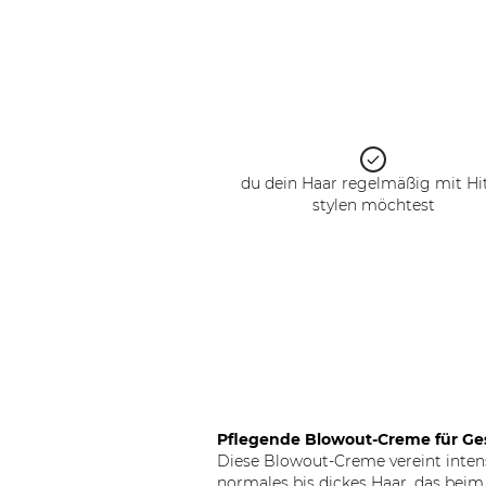
du dein Haar regelmäßig mit Hi
stylen möchtest
Pflegende Blowout-Creme für Ges
Diese Blowout-Creme vereint intens
normales bis dickes Haar, das beim