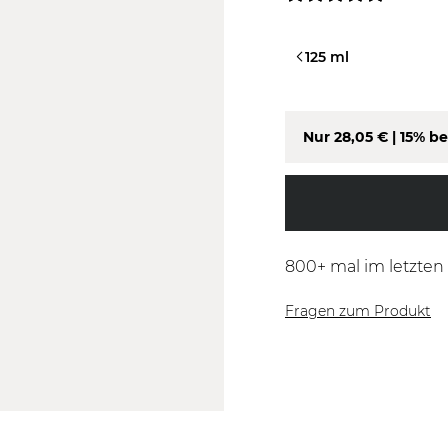
50 ml
125 ml
Nur
28,05 €
| 15% be
800
+ mal im letzte
Fragen zum Produkt