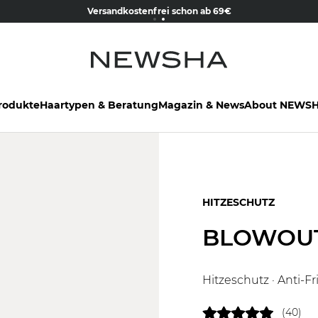
Member werden & gratis Treament erhalten |
Versandkostenfrei schon ab 69€
Jetzt kostenlos anmelden
rodukte
Haartypen & Beratung
Magazin & News
About NEWS
HITZESCHUTZ
BLOWOU
Hitzeschutz · Anti-F
(40)