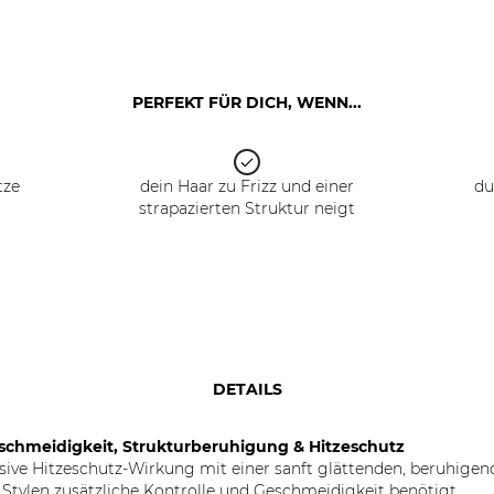
PERFEKT FÜR DICH, WENN...
tze
dein Haar zu Frizz und einer
du
strapazierten Struktur neigt
DETAILS
chmeidigkeit, Strukturberuhigung & Hitzeschutz
ive Hitzeschutz-Wirkung mit einer sanft glättenden, beruhigend
 Stylen zusätzliche Kontrolle und Geschmeidigkeit benötigt.